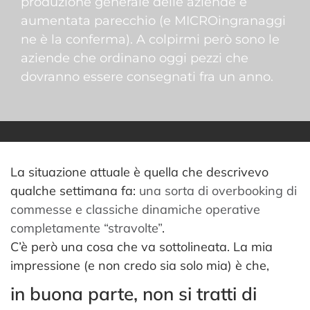
produzione generale delle aziende è
aumentata parecchio (e MICROingranaggi
ne è la conferma). A colpirmi però sono le
aziende che ordinano oggi pezzi che
dovranno essere consegnati fra un anno.
La situazione attuale è quella che descrivevo
qualche settimana fa:
una sorta di overbooking di
commesse e classiche dinamiche operative
completamente “stravolte”
.
C’è però una cosa che va sottolineata. La mia
impressione (e non credo sia solo mia) è che,
in buona parte, non si tratti di